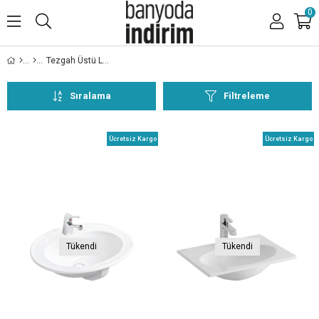
0
Tezgah Üstü Lavabolar
Sıralama
Filtreleme
Ücretsiz Kargo
Ücretsiz Kargo
Tükendi
Tükendi