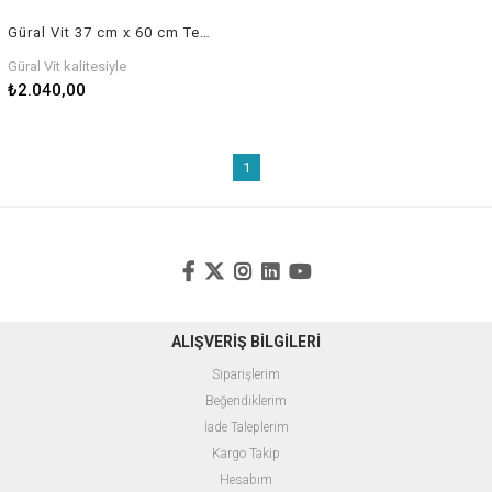
Güral Vit 37 cm x 60 cm Tezgah Üstü Lavabo
Güral Vit kalitesiyle
₺2.040,00
1
ALIŞVERİŞ BİLGİLERİ
Siparişlerim
Beğendiklerim
İade Taleplerim
Kargo Takip
Hesabım