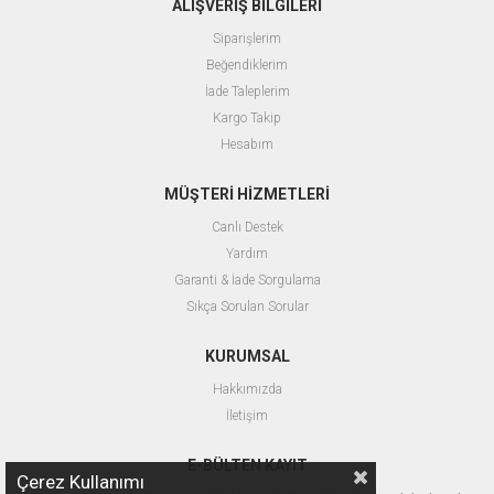
ALIŞVERİŞ BİLGİLERİ
Siparişlerim
Beğendiklerim
İade Taleplerim
Kargo Takip
Hesabım
MÜŞTERİ HİZMETLERİ
Canlı Destek
Yardım
Garanti & İade Sorgulama
Sıkça Sorulan Sorular
KURUMSAL
Hakkımızda
İletişim
E-BÜLTEN KAYIT
Çerez Kullanımı