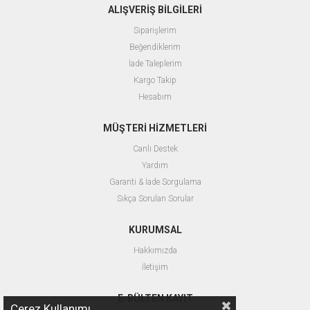
ALIŞVERİŞ BİLGİLERİ
Siparişlerim
Beğendiklerim
İade Taleplerim
Kargo Takip
Hesabım
MÜŞTERİ HİZMETLERİ
Canlı Destek
Yardım
Garanti & İade Sorgulama
Sıkça Sorulan Sorular
KURUMSAL
Hakkımızda
İletişim
E-BÜLTEN KAYIT
Çerez Kullanımı